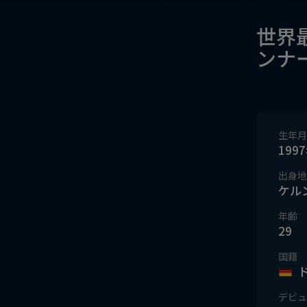
世界
ンナ
生年月
199
出身地
ケル
年齢
29
国籍
デビュ