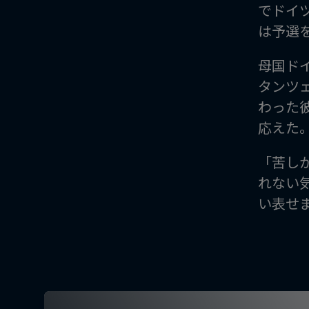
でドイツ
は予選
母国ド
タンツェ
わった
応えた
「苦し
れない
い表せ