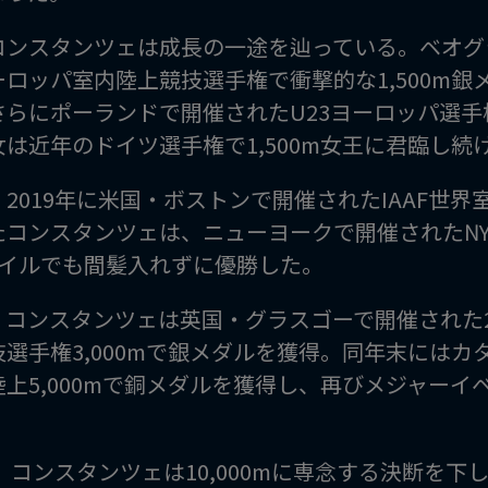
コンスタンツェは成長の一途を辿っている。ベオグラ
ーロッパ室内陸上競技選手権で衝撃的な1,500m
らにポーランドで開催されたU23ヨーロッパ選手権
は近年のドイツ選手権で1,500m女王に君臨し続
2019年に米国・ボストンで開催されたIAAF世界室
たコンスタンツェは、ニューヨークで開催されたNY
マイルでも間髪入れずに優勝した。
、コンスタンツェは英国・グラスゴーで開催された2
技選手権3,000mで銀メダルを獲得。同年末には
陸上5,000mで銅メダルを獲得し、再びメジャー
年、コンスタンツェは10,000mに専念する決断を