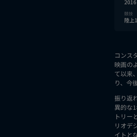
2016
競技
陸上10
コンス
映画の
て以来
り、今
振り返
異的な
トリーと
リオデ
イトと