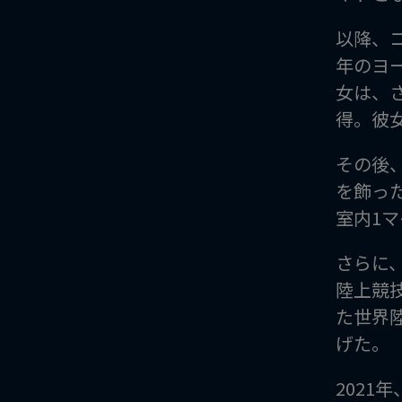
以降、
年のヨ
女は、さ
得。彼女
その後、
を飾っ
室内1
さらに
陸上競
た世界
げた。
2021