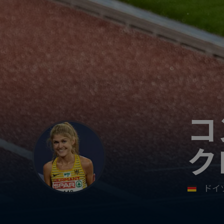
コ
ク
ドイ