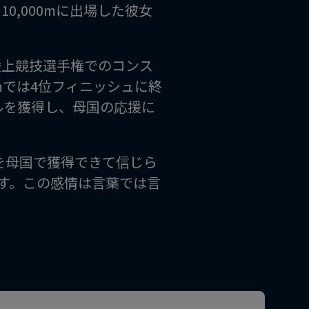
0,000mに出場した彼女
陸上競技選手権でのコンス
00mでは4位フィニッシュに終
ダルを獲得し、母国の応援に
を母国で獲得できて信じら
す。この感情は言葉では言