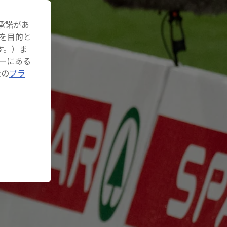
承諾があ
を目的と
す。）ま
ーにある
社の
プラ