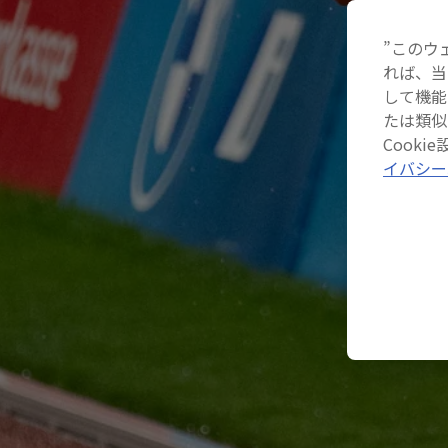
”このウ
れば、当
して機能
たは類似
Cook
イバシー