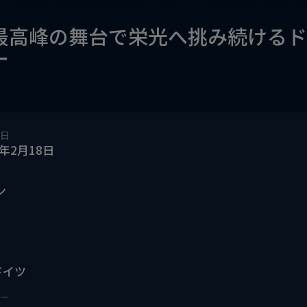
最高峰の舞台で栄光へ挑み続けるド
ー
日
7年2月18日
ン
ドイツ
ー