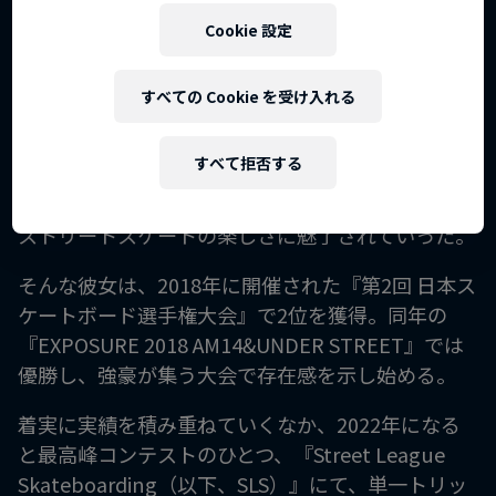
競技
Cookie 設定
スケートボード（ストリート）
すべての Cookie を受け入れる
叔父にスケートボードを勧められキャリアをスター
すべて拒否する
トさせた織田夢海（おだ・ゆめか）。近所のパーク
で練習を重ね様々なトリックを覚えていくうちに、
ストリートスケートの楽しさに魅了されていった。
そんな彼女は、2018年に開催された『第2回 日本ス
ケートボード選手権大会』で2位を獲得。同年の
『EXPOSURE 2018 AM14&UNDER STREET』では
優勝し、強豪が集う大会で存在感を示し始める。
着実に実績を積み重ねていくなか、2022年になる
と最高峰コンテストのひとつ、『Street League
Skateboarding（以下、SLS）』にて、単一トリッ