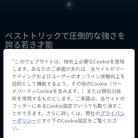
ベストトリックで圧倒的な強さを
誇る若き才能
”このウェブサイトは、技術上必要なCookieを使用
します。あなたのご承諾があれば、当サイトがマー
生年月日
ケティングおよびユーザーのオンライン体験向上を
2006年10月30日
目的として機能するよう、その他のCookie（サー
出身地
ドパーティCookieを含みます。）または類似の技
愛知県
術を使用するものとします。ご承諾は、当サイトの
フッターにあるCookie設定でいつでも取り消すこ
年齢
とができます。さらに詳しくは、弊社の
プライバシ
19
ーポリシー
とすぐ下のCookie設定をご覧くださ
国籍
い。
日本