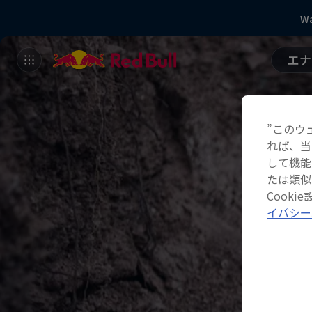
Wa
エナ
”このウ
れば、当
して機能
たは類似
Cook
イバシー