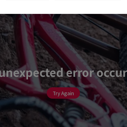
unexpected error occu
Try Again