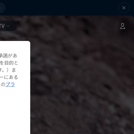
e
TV
承諾があ
を目的と
す。）ま
ーにある
社の
プラ