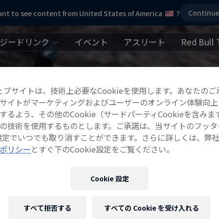
Continu
nt to see content from United States of America
?
ジードリンク
イベント
アスリート
Red Bull 
ェブサイトは、技術上必要なCookieを使用します。あなたのご
サイトがマーケティングおよびユーザーのオンライン体験向上
するよう、その他のCookie（サードパーティCookieを含みま
の技術を使用するものとします。ご承諾は、当サイトのフッタ
ie設定でいつでも取り消すことができます。さらに詳しくは、弊
ポリシー
とすぐ下のCookie設定をご覧ください。
Cookie 設定
すべて拒否する
すべての Cookie を受け入れる