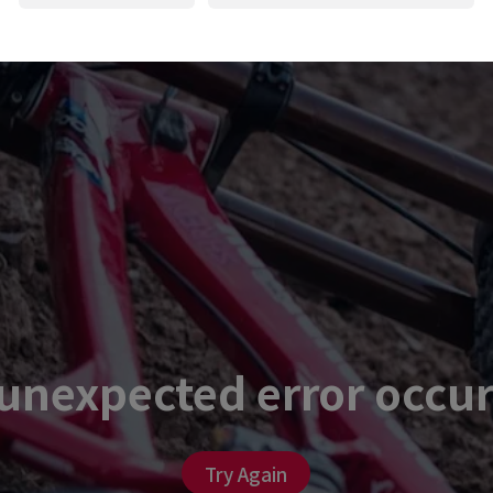
unexpected error occu
Try Again