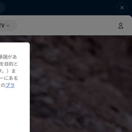
e
TV
承諾があ
を目的と
す。）ま
ーにある
社の
プラ