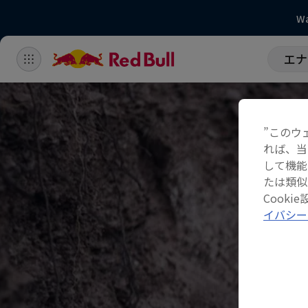
Wa
エナ
”このウ
れば、当
して機能
たは類似
Cook
イバシー