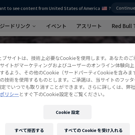
Continu
nt to see content from United States of America
?
ジードリンク
イベント
アスリート
Red Bull 
ェブサイトは、技術上必要なCookieを使用します。あなたのご
サイトがマーケティングおよびユーザーのオンライン体験向上
するよう、その他のCookie（サードパーティCookieを含みま
の技術を使用するものとします。ご承諾は、当サイトのフッタ
ie設定でいつでも取り消すことができます。さらに詳しくは、弊
ポリシー
とすぐ下のCookie設定をご覧ください。
Cookie 設定
すべて拒否する
すべての Cookie を受け入れる