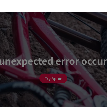
unexpected error occu
Try Again