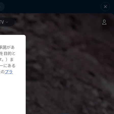
e
TV
承諾があ
を目的と
す。）ま
ーにある
社の
プラ