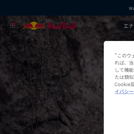
Wa
エナ
”このウ
れば、当
して機能
たは類似
Cook
イバシー