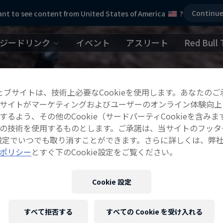
Continu
nt to see content from United States of America
?
ジードリンク
イベント
アスリート
Red Bull 
ェブサイトは、技術上必要なCookieを使用します。あなたのご
サイトがマーケティングおよびユーザーのオンライン体験向上
するよう、その他のCookie（サードパーティCookieを含みま
の技術を使用するものとします。ご承諾は、当サイトのフッタ
ie設定でいつでも取り消すことができます。さらに詳しくは、弊
ポリシー
とすぐ下のCookie設定をご覧ください。
Cookie 設定
すべて拒否する
すべての Cookie を受け入れる