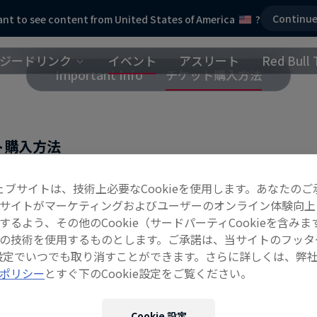
Continu
nt to see content from United States of America
?
ジードリンク
イベント
アスリート
Red Bull 
Important Info
チケット購入方法
ト購入方法
ページ内の赤いログイン・チケットボタンをクリックし
ェブサイトは、技術上必要なCookieを使用します。あなたのご
icアカウントにログインし、メッセージに従ってチ
サイトがマーケティングおよびユーザーのオンライン体験向上
Bull Musicアカウントをまだ持っていない場合は、ご
するよう、その他のCookie（サードパーティCookieを含みま
の技術を使用するものとします。ご承諾は、当サイトのフッタ
itterアカウント、またはEmailアドレスから簡単
ie設定でいつでも取り消すことができます。さらに詳しくは、弊
ポリシー
とすぐ下のCookie設定をご覧ください。
ントにより参加方法が異なります。それぞれのイベ
い。
Cookie 設定