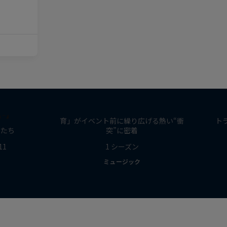
作品名 【Road to Red Bull
作
SoundClash】
Bars
「ヤバイTシャツ屋さん」と「岡崎体
密-】
育」がイベント前に繰り広げる熱い“衝
ト
ーたち
突”に密着
11
1 シーズン
ミュージック