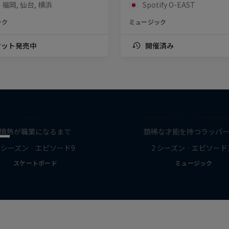
 福岡, 仙台, 横浜
Spotify O-EAST
ック
ミュージック
ケット発売中
開催済み
【Until 18｜若者の決
作品名【Behind the 
断】
Japan -バースの秘
ー
情熱が職業になるまで
類稀な才能を持つラッパ
1 シーズン · エピソード9
2 シーズン · エピソード
スケートボード
ミュージック