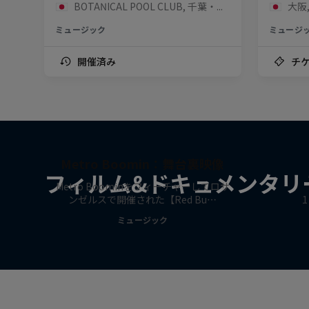
BOTANICAL POOL CLUB, 千葉・内房, 日本
大阪,
ミュージック
ミュージ
開催済み
チ
作品名
【Red Bull Symphonic】feat.
Metro Boomin：舞台裏映像
フィルム&ドキュメンタリ
Metro Boominをフィーチャーしてロサ
ンゼルスで開催された【Red Bu…
ミュージック