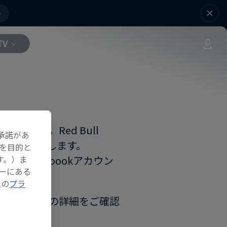
e
TV
ます。Red Bull
承諾があ
ケットを購入します。
を目的と
自身のFacebookアカウン
す。）ま
ーにある
に作れます。
社の
プラ
ントページの詳細をご確認