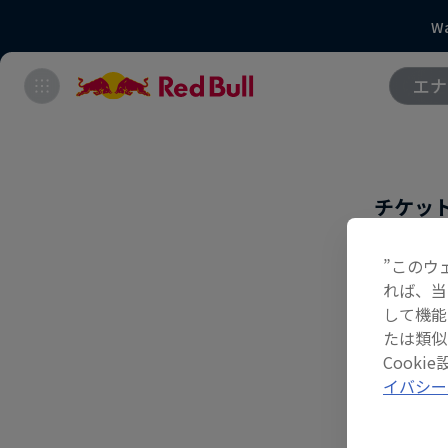
Wa
エナ
チケッ
イベント
”このウ
Mus
れば、当
Red 
して機能
たは類似
ト、Tw
Cook
イバシー
※イベ
くださ