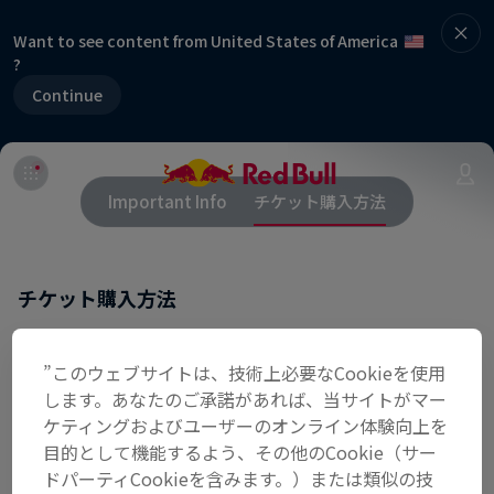
Want to see content from United States of America
?
Continue
Important Info
チケット購入方法
チケット購入方法
イベントページ内の赤いログイン・チケットボタン
”このウェブサイトは、技術上必要なCookieを使用
をクリックします。Red Bull Musicアカウントにロ
します。あなたのご承諾があれば、当サイトがマー
グインし、メッセージに従ってチケットを購入しま
ケティングおよびユーザーのオンライン体験向上を
す。Red Bull Musicアカウントをまだ持っていない
目的として機能するよう、その他のCookie（サー
場合は、ご自身のFacebookアカウント、Twitterア
ドパーティCookieを含みます。）または類似の技