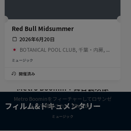
Red Bull Midsummer
2026年6月20日
BOTANICAL POOL CLUB, 千葉・内房, 日本
ミュージック
開催済み
【Red Bull Symphonic】feat.
Metro Boomin：舞台裏映像
Metro Boominをフィーチャーしてロサンゼ
フィルム&ドキュメンタリー
ルスで開催された【Red Bu…
ミュージック