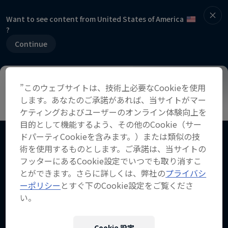
Want to see content from United States of America
?
Continue
”このウェブサイトは、技術上必要なCookieを使用
概要 >
横田陽介Q＆A >
昨年の様子 >
注目動画
します。あなたのご承諾があれば、当サイトがマー
ケティングおよびユーザーのオンライン体験向上を
目的として機能するよう、その他のCookie（サー
ドパーティCookieを含みます。）または類似の技
関連動画
術を使用するものとします。ご承諾は、当サイトの
フッターにあるCookie設定でいつでも取り消すこ
とができます。さらに詳しくは、弊社の
プライバシ
ーポリシー
とすぐ下のCookie設定をご覧くださ
い。
Cookie 設定