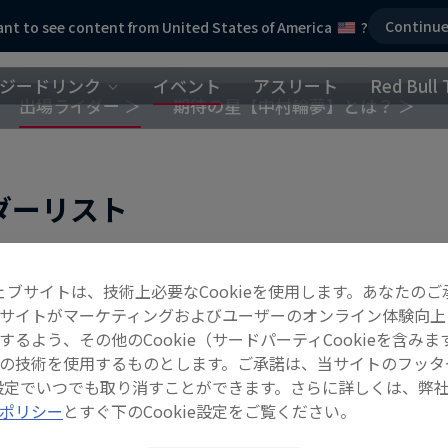
Continu
nt to see content from United States of America
?
ジードリンク
イベント
アスリート
Red Bull 
出場ライダー ＞
期待の星【中村輪夢】とは？ ＞
ダーリスト
PARK
ェブサイトは、技術上必要なCookieを使用します。あなたのご
STREET
サイトがマーケティングおよびユーザーのオンライン体験向上
するよう、その他のCookie（サードパーティCookieを含みま
TE
の技術を使用するものとします。ご承諾は、当サイトのフッタ
ie設定でいつでも取り消すことができます。さらに詳しくは、弊
ens BMX
ポリシー
とすぐ下のCookie設定をご覧ください。