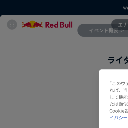
Wa
エナ
イベント概要 ＞
ライ
👉BMX 
”このウ
👉BMX 
れば、当
して機能
👉SKA
たは類似
Cook
👉Wom
イバシー