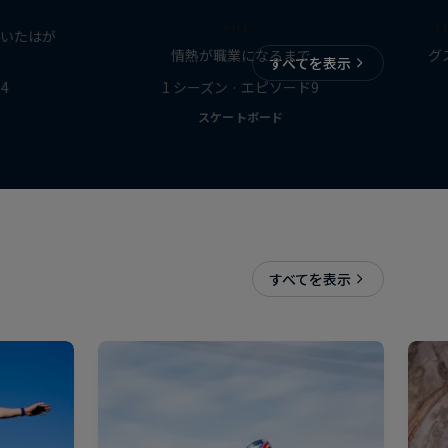
断】
届いたはが
情熱が職業になるまで
グ
すべてを表示
4
1 シーズン · エピソード9
スケートボード
すべてを表示