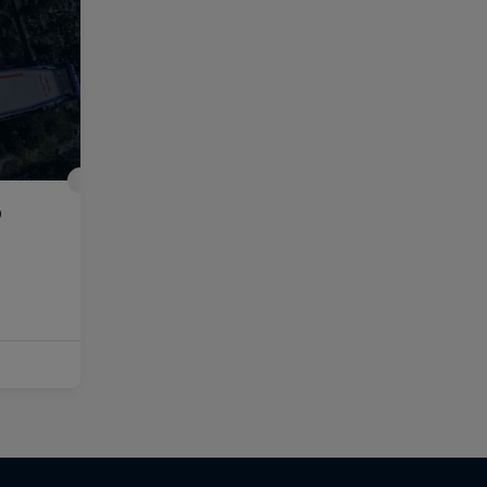
p
作品名【Until 18｜若者の決