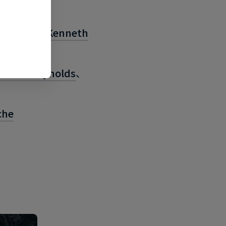
k Rizaev
、
Kenneth
arrett Reynolds
、
che