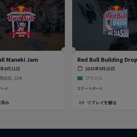
ll Maneki Jam
Red Bull Building Dro
6年6月21日
2025年9月25日
商店街, 日本
ブラジル
ボード
スケートボード
催済み
リプレイを観る
gh The Grapevines：舞