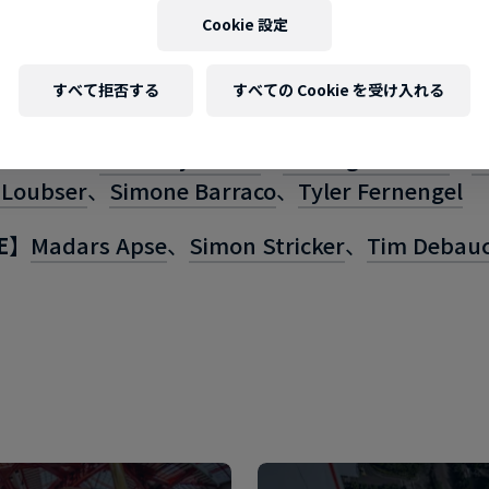
予定のレッドブル・アスリート
Cookie 設定
PARK】
Daniel Dhers
、
Daniel Wedemeijer
、
Ire
すべて拒否する
すべての Cookie を受け入れる
、
Kostya Andreev
、
Marin Rantes
、
Paul Tholen
STREET】
Anthony Perrin
、
Courage Adams
、
G
 Loubser
、
Simone Barraco
、
Tyler Fernengel
E】
Madars Apse
、
Simon Stricker
、
Tim Debau