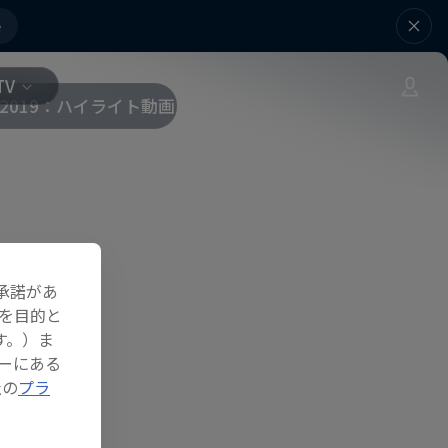
e
TV
2019：ハイライト動画 ＞
承諾があ
を目的と
す。）ま
ーにある
社の
プラ