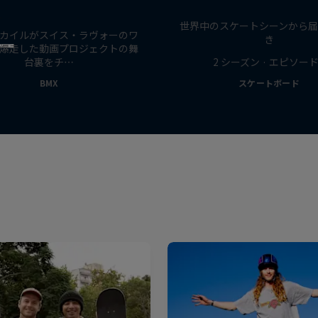
Greetings From
裏ドキュメンタリー
世界中のスケートシーンから
カイルがスイス・ラヴォーのワ
ー
き
爆走した動画プロジェクトの舞
台裏をチ…
2 シーズン · エピソード
BMX
スケートボード