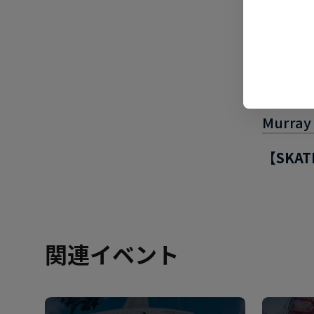
▼参加
【BMX 
Tencio
【BMX 
Murray
【SKAT
関連イベント