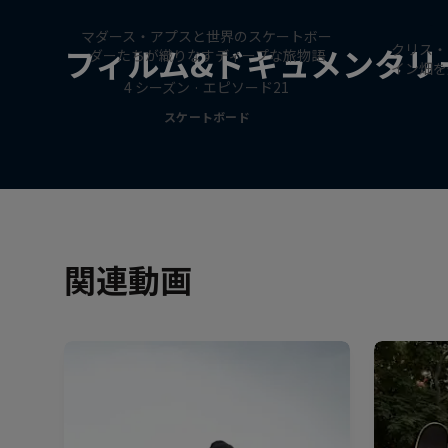
Skate Tales
台
マダース・アプスと世界のスケートボー
クリス・
フィルム&ドキュメンタリ
ダーたちが織りなすディープな旅物語
イン畑を
4 シーズン · エピソード21
スケートボード
関連動画