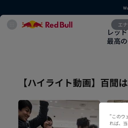
Wa
エナ
レッド
最高の
【ハイライト動画】百聞は
”このウ
れば、当