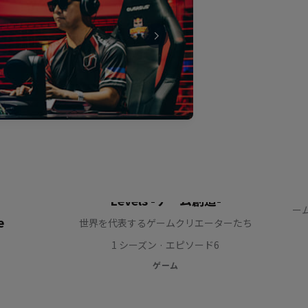
P
昭
Levels -ゲーム創造-
ー
e
世界を代表するゲームクリエーターたち
1 シーズン · エピソード6
ゲーム