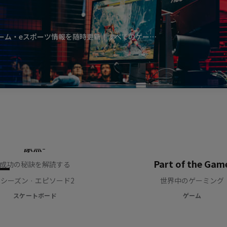
ーム・eスポーツ情報を随時更新！すべてのゲー…
ns of Greatness -栄光の
原点-
ー
Part of the Gam
成功の秘訣を解読する
1 シーズン · エピソード2
世界中のゲーミング
スケートボード
ゲーム