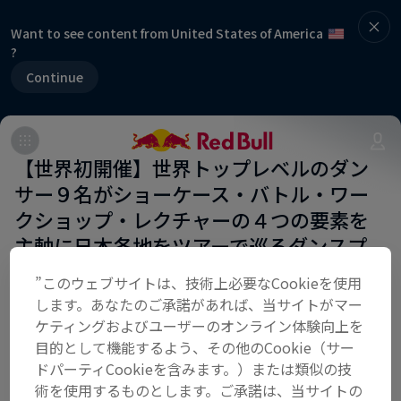
Want to see content from United States of America
?
Continue
【世界初開催】世界トップレベルのダン
サー９名がショーケース・バトル・ワー
クショップ・レクチャーの４つの要素を
主軸に日本各地をツアーで巡るダンスプ
ロジェクト「Red Bull Dance Tour
”このウェブサイトは、技術上必要なCookieを使用
Japan」
します。あなたのご承諾があれば、当サイトがマー
ケティングおよびユーザーのオンライン体験向上を
#RedBullDanceTour
目的として機能するよう、その他のCookie（サー
ドパーティCookieを含みます。）または類似の技
術を使用するものとします。ご承諾は、当サイトの