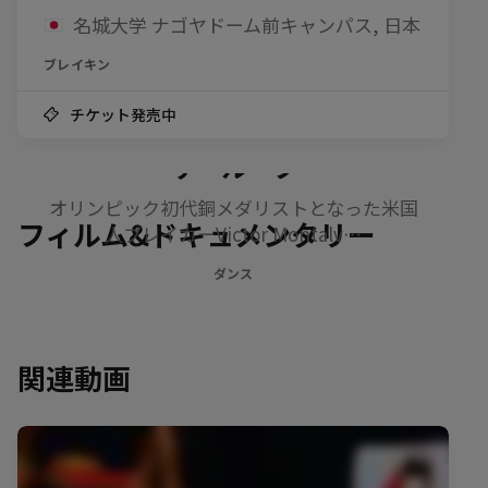
名城大学 ナゴヤドーム前キャンパス, 日本
ブレイキン
チケット発売中
B-Boy Victor：ブレイキン・
ザ・ループ
オリンピック初代銅メダリストとなった米国
フィルム&ドキュメンタリー
人ブレイカーVictor Montalv…
ダンス
関連動画