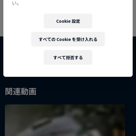
crests and jumps combine with more
い。
technical sections to provide a mix of
driving challenges.
In The Dust - ダカール・ラリー
Cookie 設定
の裏側に迫る
すべての Cookie を受け入れる
ダカール・ラリー2024
フィルム&ドキュメンタリー
1 シーズン · エピソード6
すべて拒否する
ラリー
関連動画