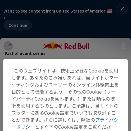
Want to see content from United States of America
?
Continue
Part of event series
FIA World Rally Championship
”このウェブサイトは、技術上必要なCookieを使用
13 Tour Stops
します。あなたのご承諾があれば、当サイトがマー
ケティングおよびユーザーのオンライン体験向上を
At the most high-profile motorsport
目的として機能するよう、その他のCookie（サー
event in the Baltic countries, teams
ドパーティCookieを含みます。）または類似の技
術を使用するものとします。ご承諾は、当サイトの
will navigate deep forest terrain in
フッターにあるCookie設定でいつでも取り消すこ
the south of the country. Fast, smooth
とができます。さらに詳しくは、弊社の
プライバシ
gravel roads with sections featuring
ーポリシー
とすぐ下のCookie設定をご覧くださ