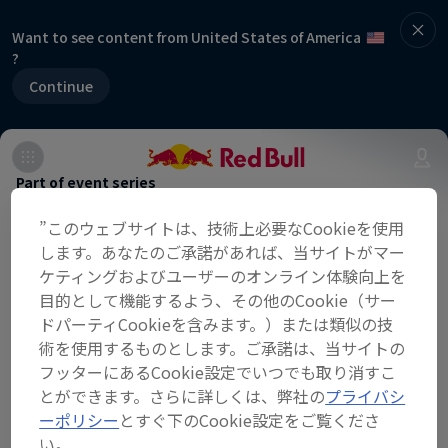
Want to see content from United States of America
?
Continue
Part of event series
FIA World Rally Championship
”このウェブサイトは、技術上必要なCookieを使用
13 Tour Stops
します。あなたのご承諾があれば、当サイトがマー
ケティングおよびユーザーのオンライン体験向上を
目的として機能するよう、その他のCookie（サー
最後のWRC開催から12年。WRC2022の
ドパーティCookieを含みます。）または類似の技
最終戦となるFORUM8 Rally Japanがつ
術を使用するものとします。ご承諾は、当サイトの
いに開催される。ドライバーと自動車メ
フッターにあるCookie設定でいつでも取り消すこ
ーカーのトップを巡る戦いが、ここ日本
とができます。さらに詳しくは、弊社の
プライバシ
ーポリシー
とすぐ下のCookie設定をご覧くださ
で繰り広げられることとなるだろう。
In The Dust - ダカール・ラリー
い。