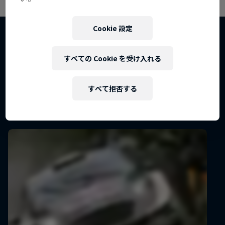
の裏側に迫る
ダカール・ラリー2024
Cookie 設定
フィルム&ドキュメンタリー
1 シーズン · エピソード6
すべての Cookie を受け入れる
ラリー
すべて拒否する
関連動画