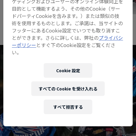
ケティングおよびユーザーのオンライン体験向上を
目的として機能するよう、その他のCookie（サー
Yasutoko Eito
ドパーティCookieを含みます。）または類似の技
© Jason Halayko/Red Bull Content Pool
Leo Kelekis, Guilla
術を使用するものとします。ご承諾は、当サイトの
Burchuk
フッターにあるCookie設定でいつでも取り消すこ
© Joerg Mitter / Re
とができます。さらに詳しくは、弊社の
プライバシ
ーポリシー
とすぐ下のCookie設定をご覧くださ
い。
Cookie 設定
すべての Cookie を受け入れる
すべて拒否する