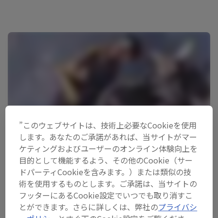
”このウェブサイトは、技術上必要なCookieを使用
します。あなたのご承諾があれば、当サイトがマー
ケティングおよびユーザーのオンライン体験向上を
目的として機能するよう、その他のCookie（サー
ドパーティCookieを含みます。）または類似の技
【Red Bull Lords Of The
術を使用するものとします。ご承諾は、当サイトの
フッターにあるCookie設定でいつでも取り消すこ
Floor】：2v2ブレイキンイベン
とができます。さらに詳しくは、弊社の
プライバシ
トが開催！