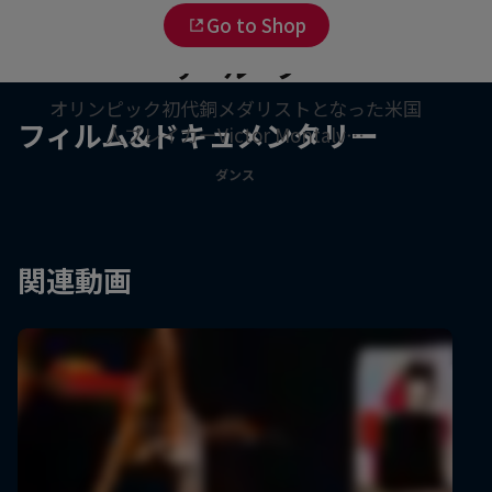
Go to Shop
B-Boy Victor：ブレイキン・
ザ・ループ
オリンピック初代銅メダリストとなった米国
フィルム&ドキュメンタリー
人ブレイカーVictor Montalv…
ダンス
関連動画