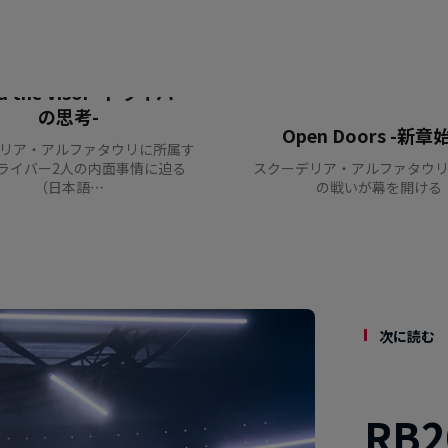
d the Visor -ドライバー
の思考-
Open Doors -新章
リア・アルファタウリに所属す
ドライバー2人の内面事情に迫る
スクーデリア・アルファタウ
（日本語…
の戦いが幕を開ける
次に読む
RB