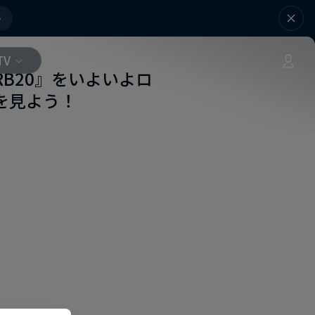
e
TV
B20』をいよいよロ
姿を見よう！