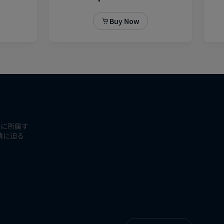
-ドライバー
リに所属す
情に迫る