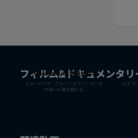
Roa
フィルム&ドキュメンタリ
Open Doors -新章始動-
スクーデリア・アルファタウリ・ホンダ
F1ド
の戦いが幕を開ける