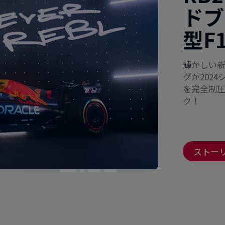
ドブ
型F
輝かしい
グが202
を完全制圧
ク！
ストー