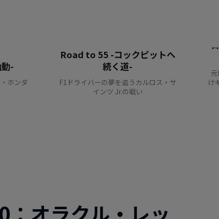
M
Road to 55 -コックピットへ
始動-
続く道-
元
リ・ホンダ
F1ドライバーの夢を追うカルロス・サ
け
インツ Jr.の戦い
20：オラクル・レッ