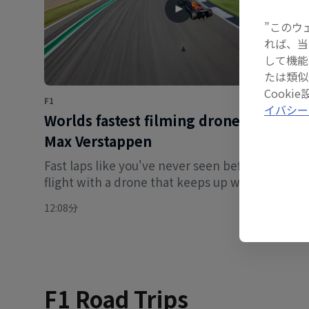
”このウ
れば、当
して機能
たは類似
Cook
F1
イバシー
World’s fastest filming drone chases
Max Verstappen
Fast laps like you've never seen before – take
flight with a drone that keeps up with F1 car
speeds of 300kph+.
12:08分
F1 Road Trips