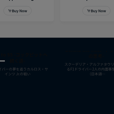
Behind the Visor 
d to 55 -コックピットへ
の思考-
ー
続く道-
スクーデリア・アルファタウ
ライバーの夢を追うカルロス・サ
るF1ドライバー2人の内面事
インツ Jr.の戦い
（日本語…