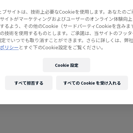
ェブサイトは、技術上必要なCookieを使用します。あなたのご
サイトがマーケティングおよびユーザーのオンライン体験向上
するよう、その他のCookie（サードパーティCookieを含みま
の技術を使用するものとします。ご承諾は、当サイトのフッタ
ie設定でいつでも取り消すことができます。さらに詳しくは、弊
F1
ポリシー
とすぐ下のCookie設定をご覧ください。
マックス・フェルスタッペン：2024シーズ
ン用ヘルメット解説
Cookie 設定
マックス・フェルスタッペンが新シーズン用ヘル
メットのデザインコンセプトを解説した。（英語
すべて拒否する
すべての Cookie を受け入れる
音声）
0:47分