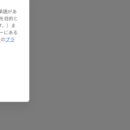
承諾があ
を目的と
す。）ま
ーにある
社の
プラ