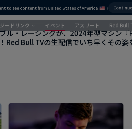
Continu
nt to see content from United States of America
?
ジードリンク
イベント
アスリート
Red Bull 
ブル・レーシングが、2024年型マシン『R
！Red Bull TVの生配信でいち早くその