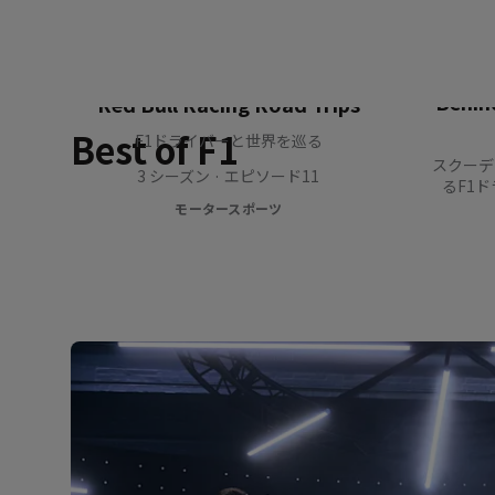
Behin
Red Bull Racing Road Trips
Best of F1
F1ドライバーと世界を巡る
スクーデ
3 シーズン · エピソード11
るF1
モータースポーツ