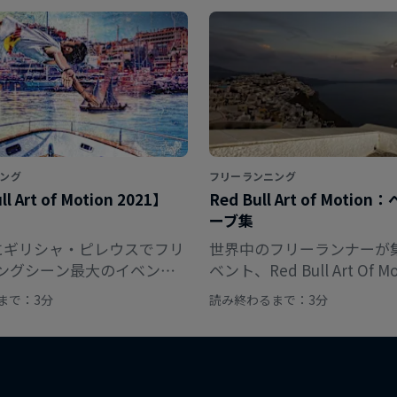
ング
フリーランニング
l Art of Motion 2021】
Red Bull Art of Motio
ーブ集
日にギリシャ・ピレウスでフリ
世界中のフリーランナーが
ングシーン最大のイベント
ベント、Red Bull Art Of M
 例年とは異なるユニーク
ストムーブを集めた映像を
まで：3分
読み終わるまで：3分
マットが用意される今年の
しよう！
募方法をチェック！