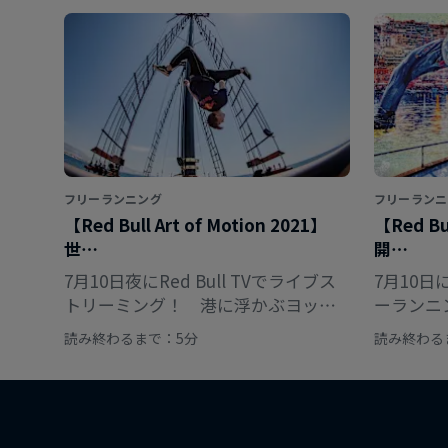
フリーランニング
フリーランニ
【Red Bull Art of Motion 2021】
【Red Bul
世…
開…
7月10日夜にRed Bull TVでライブス
7月10
トリーミング！ 港に浮かぶヨット2
ーランニ
隻の上で開催される世界最大のフリ
が開催！
読み終わるまで：5分
読み終わる
ーランニングイベントの特徴や開催
なフォー
までの経緯などをスポーツディレク
概要と応
ターが解説する。