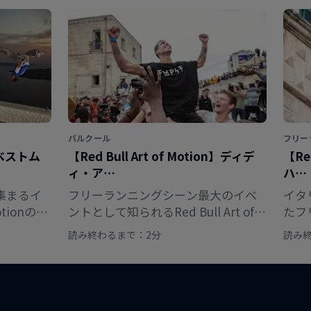
パルクール
フリー
n：ベストム
【Red Bull Art of Motion】ディデ
【Red
ィ・ア…
ハ…
集まるイ
フリーランニングシーン最大のイベ
イタ
otionのベ
ントとして知られるRed Bull Art of
たフ
チェック
Motionで優勝したモロッコ人フリー
ライ
読み終わるまで：2分
読み
ランナーの頂点までの道のりを振り
う！
返る。