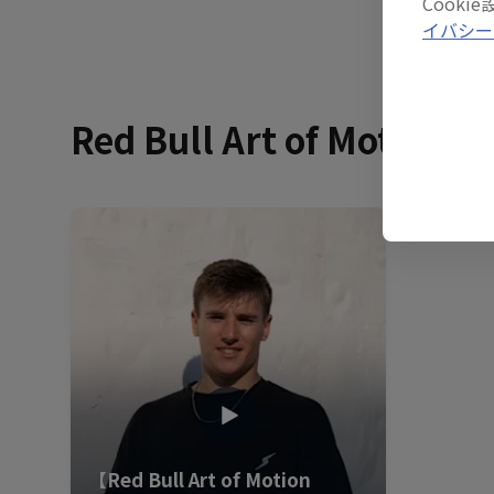
Cook
イバシー
Red Bull Art of Motion E