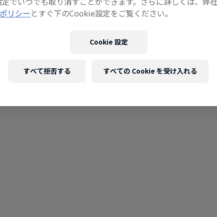
ie設定でいつでも取り消すことができます。さらに詳しくは、弊
ポリシー
とすぐ下のCookie設定をご覧ください。
Cookie 設定
xploration Challenge
すべて拒否する
すべての Cookie を受け入れる