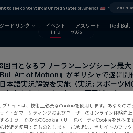
Continu
nt to see content from United States of America
?
ジードリンク
イベント
アスリート
Red Bull 
Info
FAQs
8回目となるフリーランニングシーン最大
 Bull Art of Motion』がギリシャ
日本語実況解説を実施（実況: スポーツM
）。舞台となるのは、なんと同国ピレウス
れたヨット2隻。史上初の試みとなる今大
ェブサイトは、技術上必要なCookieを使用します。あなたのご
し、フリーランナーの王者となるのは一
サイトがマーケティングおよびユーザーのオンライン体験向上
するよう、その他のCookie（サードパーティCookieを含みま
は同ページ内の
FAQタブ
をクリック！
の技術を使用するものとします。ご承諾は、当サイトのフッタ