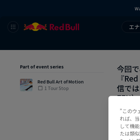
Wa
エナ
今回で
Part of event series
『Red
Red Bull Art of Motion
信では
1 Tour Stop
ZEN
かべら
”このウ
トを制
れば、当
して機能
※詳細
たは類似