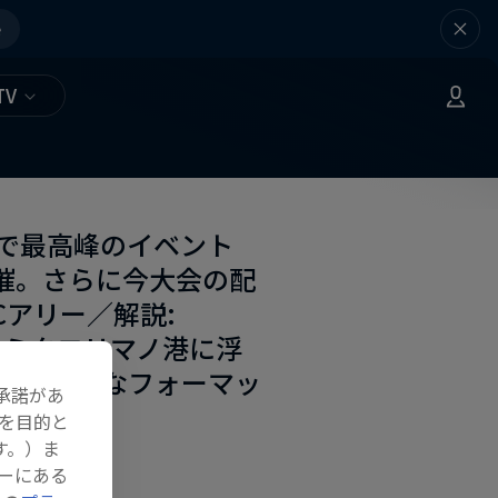
e
TV
で最高峰のイベント
で遂に開催。さらに今大会の配
Cアリー／解説:
のミクロリマノ港に浮
会の新たなフォーマッ
承諾があ
体誰だ！？
を目的と
す。）ま
ーにある