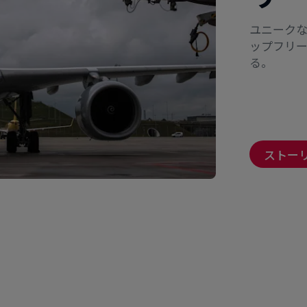
ユニーク
ップフリ
る。
ストー