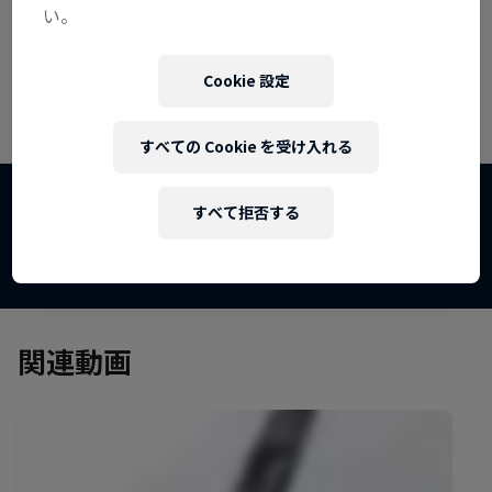
い。
Cookie 設定
The Road Trick
すべての Cookie を受け入れる
路上でのマジックパフォーマンス
フィルム&ドキュメンタリー
すべて拒否する
1 シーズン · エピソード6
アーバンカルチャー
関連動画