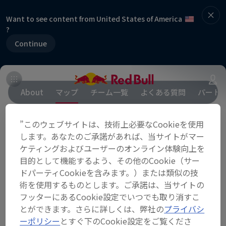
Want to see content from United States of America
?
Continue
About
マップ
チーム一覧
よくある質問
パート
”このウェブサイトは、技術上必要なCookieを使用
パートナー
します。あなたのご承諾があれば、当サイトがマー
ケティングおよびユーザーのオンライン体験向上を
目的として機能するよう、その他のCookie（サー
ドパーティCookieを含みます。）または類似の技
術を使用するものとします。ご承諾は、当サイトの
フッターにあるCookie設定でいつでも取り消すこ
とができます。さらに詳しくは、弊社の
プライバシ
ーポリシー
とすぐ下のCookie設定をご覧くださ