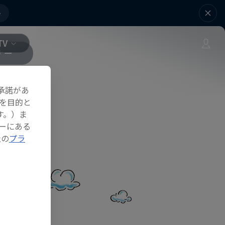
e
TV
ナー
承諾があ
を目的と
す。）ま
ーにある
社の
プラ