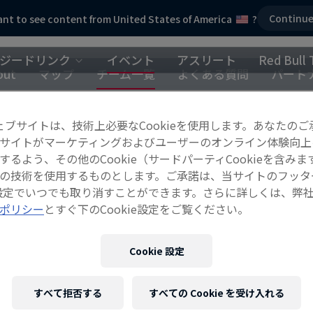
Continu
nt to see content from United States of America
?
ジードリンク
イベント
アスリート
Red Bull 
out
マップ
チーム一覧
よくある質問
パート
ェブサイトは、技術上必要なCookieを使用します。あなたのご
サイトがマーケティングおよびユーザーのオンライン体験向上
するよう、その他のCookie（サードパーティCookieを含みま
の技術を使用するものとします。ご承諾は、当サイトのフッタ
ie設定でいつでも取り消すことができます。さらに詳しくは、弊
ポリシー
とすぐ下のCookie設定をご覧ください。
Cookie 設定
すべて拒否する
すべての Cookie を受け入れる