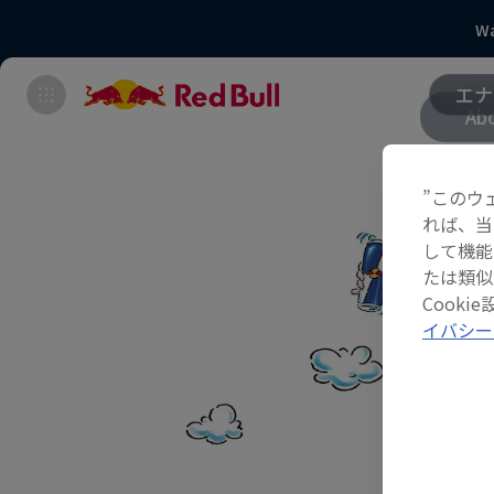
Wa
エナ
Ab
”このウ
れば、当
して機能
たは類似
Cook
イバシー