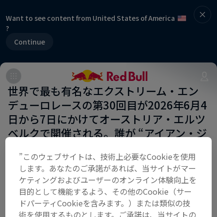
Want to see content from United States of America
?
Continue
世界で最も有名なエクストリーム・エン
デューロレースの第30回目が2026年6月4
日から7日にかけてオーストリア・エルツ
ベルクで開催される。誰が “アイアン・ジ
ャイアント” を制するのだろうか？ ハー
”このウェブサイトは、技術上必要なCookieを使用
ドエンデューロのアマチュアライダーと
します。あなたのご承諾があれば、当サイトがマー
トッププロライダーが急峻な岩山と深い
ケティングおよびユーザーのオンライン体験向上を
森で構成される全長35kmを超えるコース
目的として機能するよう、その他のCookie（サー
に挑む。毎年ひと握りしかフィニッシュ
ドパーティCookieを含みます。）または類似の技
術を使用するものとします。ご承諾は、当サイトの