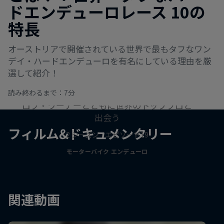
ドエンデューロレース 10の
特長
オーストリアで開催されている世界で最もタフなワン
デイ・ハードエンデューロを有名にしている理由を厳
選して紹介！
作品名【ロブ・ミーツ】
読み終わるまで：7分
ロブ・ワーナーとともに世界のトッププロと
出会う
フィルム&ドキュメンタリー
2 シーズン · エピソード19
モーターバイク エンデューロ
関連動画