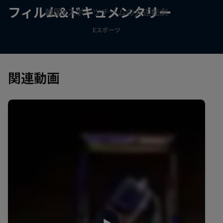
フィルム&ドキュメンタリー
韓国eスポーツチームの大逆転劇
Eスポーツ
関連動画