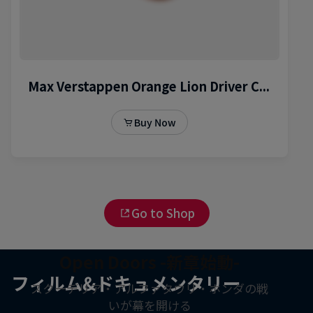
Go to Shop
Open Doors -新章始動-
フィルム&ドキュメンタリー
スクーデリア・アルファタウリ・ホンダの戦
いが幕を開ける