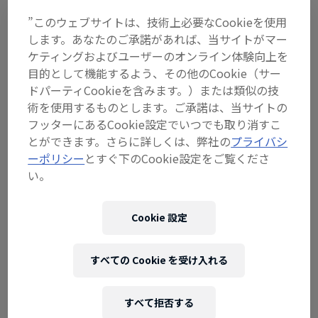
══════════════
”このウェブサイトは、技術上必要なCookieを使用
します。あなたのご承諾があれば、当サイトがマー
「日本語配信」
実施予定。
ケティングおよびユーザーのオンライン体験向上を
目的として機能するよう、その他のCookie（サー
（コメンテーター: ピエール北川）
ドパーティCookieを含みます。）または類似の技
術を使用するものとします。ご承諾は、当サイトの
→さらに忙しい方や、発表内容及び解説を後日じっ
フッターにあるCookie設定でいつでも取り消すこ
くり楽しみたい方にも嬉しい
「見逃し配信」
もア
とができます。さらに詳しくは、弊社の
プライバシ
リ。
ーポリシー
とすぐ下のCookie設定をご覧くださ
い。
══════════════
Cookie 設定
関連イベント
すべての Cookie を受け入れる
すべて拒否する