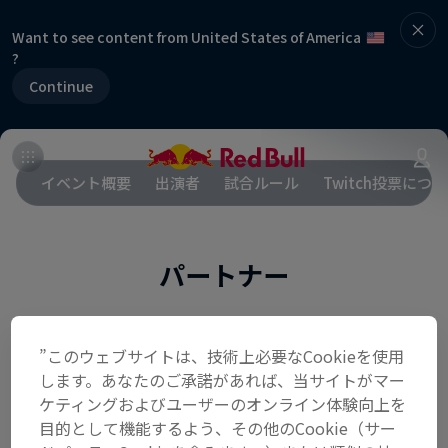
Want to see content from United States of America
?
Continue
イベント概要
出演者
試合ルール
Twitch投票につ
パートナー
”このウェブサイトは、技術上必要なCookieを使用
します。あなたのご承諾があれば、当サイトがマー
ケティングおよびユーザーのオンライン体験向上を
目的として機能するよう、その他のCookie（サー
関連イベント