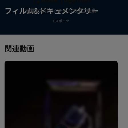
フィルム&ドキュメンタリー
韓国eスポーツチームの大逆転劇
Eスポーツ
関連動画