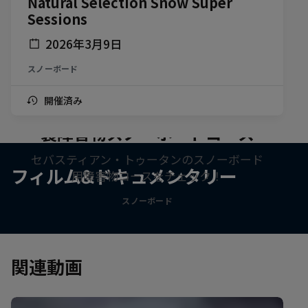
Natural Selection Snow Super
Sessions
2026年3月9日
スノーボード
開催済み
セバスティアン・トゥータン特
製障害物スノーボードコース
セバスティアン・トゥータンのスノーボード
フィルム&ドキュメンタリー
用障害物コースをチェック！
スノーボード
関連動画