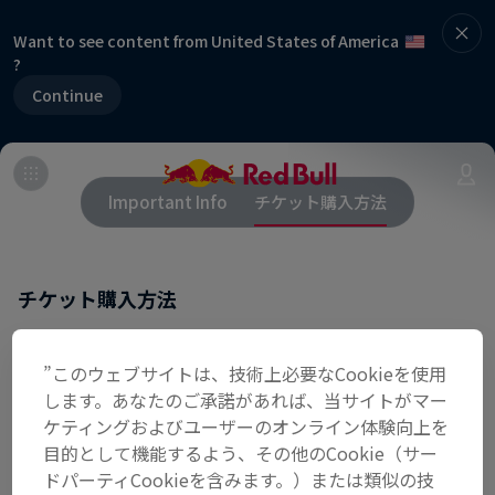
Want to see content from United States of America
?
Continue
Important Info
チケット購入方法
チケット購入方法
イベントページ内の赤いログイン・チケットボタン
”このウェブサイトは、技術上必要なCookieを使用
をクリックします。Red Bull Musicアカウントにロ
します。あなたのご承諾があれば、当サイトがマー
グインし、メッセージに従ってチケットを購入しま
ケティングおよびユーザーのオンライン体験向上を
す。Red Bull Musicアカウントをまだ持っていない
目的として機能するよう、その他のCookie（サー
場合は、ご自身のFacebookアカウント、Twitterア
ドパーティCookieを含みます。）または類似の技