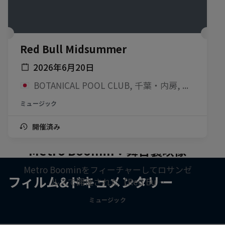
Red Bull Midsummer
2026年6月20日
BOTANICAL POOL CLUB, 千葉・内房, 日本
ミュージック
開催済み
【Red Bull Symphonic】feat.
Metro Boomin：舞台裏映像
Metro Boominをフィーチャーしてロサンゼ
フィルム&ドキュメンタリー
ルスで開催された【Red Bu…
ミュージック