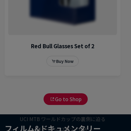
Go to Shop
作品名【ファスト・ライフ】
UCI MTB ワールドカップの裏側に迫る
フィルム&ドキュメンタリー
4 シーズン · エピソード24