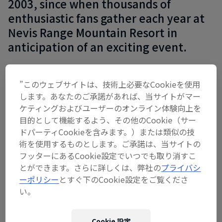
2003, since when thousands of
enthusiastic fans gather each year at
Nevis Range Mountain Resort in
anticipation of an exciting event.
”このウェブサイトは、技術上必要なCookieを使用
Top stories – Fort William
します。あなたのご承諾があれば、当サイトがマー
ケティングおよびユーザーのオンライン体験向上を
目的として機能するよう、その他のCookie（サー
ドパーティCookieを含みます。）または類似の技
術を使用するものとします。ご承諾は、当サイトの
フッターにあるCookie設定でいつでも取り消すこ
とができます。さらに詳しくは、弊社の
プライバシ
ーポリシー
とすぐ下のCookie設定をご覧くださ
い。
Cookie 設定