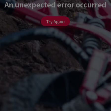
An unexpected error occurred
Try Again