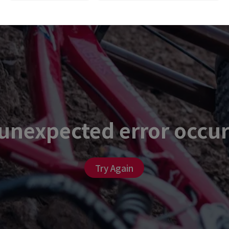
unexpected error occu
Try Again