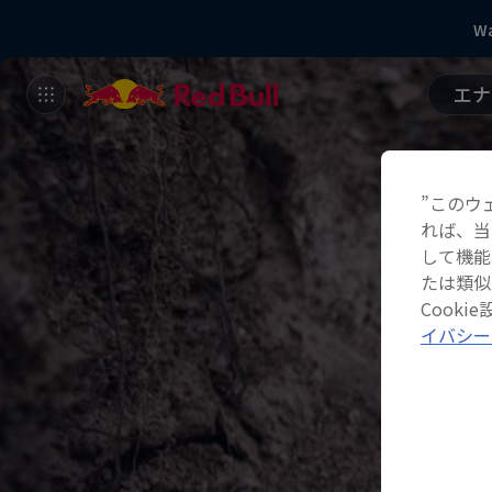
Wa
エナ
”このウ
れば、当
して機能
たは類似
Cook
イバシー