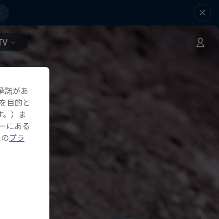
e
TV
承諾があ
を目的と
す。）ま
ーにある
社の
プラ