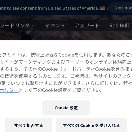
Continu
nt to see content from United States of America
?
ジードリンク
イベント
アスリート
Red Bull 
ェブサイトは、技術上必要なCookieを使用します。あなたのご
サイトがマーケティングおよびユーザーのオンライン体験向上
するよう、その他のCookie（サードパーティCookieを含みま
の技術を使用するものとします。ご承諾は、当サイトのフッタ
ie設定でいつでも取り消すことができます。さらに詳しくは、弊
ポリシー
とすぐ下のCookie設定をご覧ください。
Cookie 設定
すべて拒否する
すべての Cookie を受け入れる