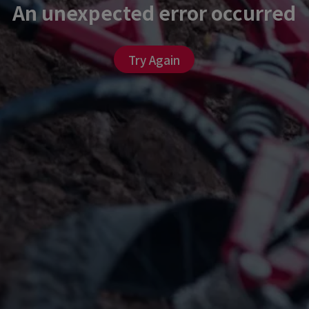
An unexpected error occurred
Try Again