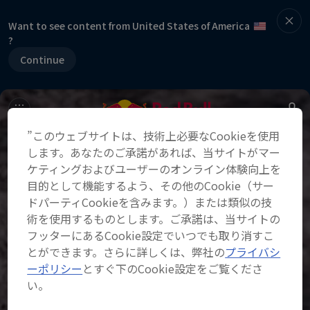
Want to see content from United States of America
?
Continue
”このウェブサイトは、技術上必要なCookieを使用
します。あなたのご承諾があれば、当サイトがマー
ケティングおよびユーザーのオンライン体験向上を
目的として機能するよう、その他のCookie（サー
ドパーティCookieを含みます。）または類似の技
術を使用するものとします。ご承諾は、当サイトの
フッターにあるCookie設定でいつでも取り消すこ
とができます。さらに詳しくは、弊社の
プライバシ
ーポリシー
とすぐ下のCookie設定をご覧くださ
い。