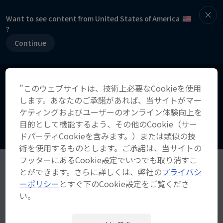
Want to see content from United States of America
?
Continue
”このウェブサイトは、技術上必要なCookieを使用
します。あなたのご承諾があれば、当サイトがマー
ケティングおよびユーザーのオンライン体験向上を
目的として機能するよう、その他のCookie（サー
ドパーティCookieを含みます。）または類似の技
術を使用するものとします。ご承諾は、当サイトの
フッターにあるCookie設定でいつでも取り消すこ
とができます。さらに詳しくは、弊社の
プライバシ
ーポリシー
とすぐ下のCookie設定をご覧くださ
い。