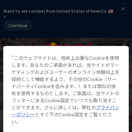
Want to see content from United States of America
?
Continue
”このウェブサイトは、技術上必要なCookieを使用
します。あなたのご承諾があれば、当サイトがマー
ケティングおよびユーザーのオンライン体験向上を
目的として機能するよう、その他のCookie（サー
ドパーティCookieを含みます。）または類似の技
術を使用するものとします。ご承諾は、当サイトの
フッターにあるCookie設定でいつでも取り消すこ
とができます。さらに詳しくは、弊社の
プライバシ
ーポリシー
とすぐ下のCookie設定をご覧くださ
い。