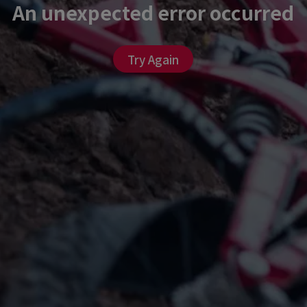
An unexpected error occurred
Try Again