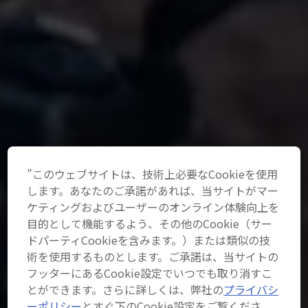
”このウェブサイトは、技術上必要なCookieを使用
します。あなたのご承諾があれば、当サイトがマー
ケティングおよびユーザーのオンライン体験向上を
目的として機能するよう、その他のCookie（サー
ドパーティCookieを含みます。）または類似の技
術を使用するものとします。ご承諾は、当サイトの
フッターにあるCookie設定でいつでも取り消すこ
とができます。さらに詳しくは、弊社の
プライバシ
ーポリシー
とすぐ下のCookie設定をご覧くださ