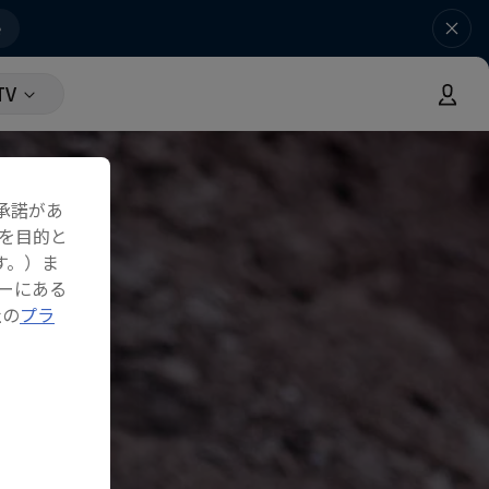
e
TV
承諾があ
を目的と
す。）ま
ーにある
社の
プラ