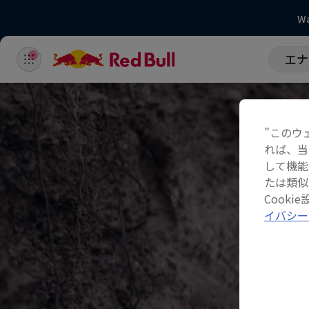
Wa
エナ
”このウ
れば、当
して機能
たは類似
Cook
イバシー