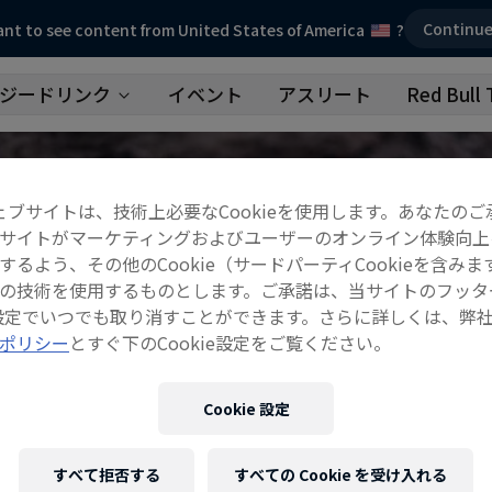
Continu
nt to see content from United States of America
?
ジードリンク
イベント
アスリート
Red Bull 
ェブサイトは、技術上必要なCookieを使用します。あなたのご
サイトがマーケティングおよびユーザーのオンライン体験向上
するよう、その他のCookie（サードパーティCookieを含みま
の技術を使用するものとします。ご承諾は、当サイトのフッタ
ie設定でいつでも取り消すことができます。さらに詳しくは、弊
ポリシー
とすぐ下のCookie設定をご覧ください。
Cookie 設定
すべて拒否する
すべての Cookie を受け入れる