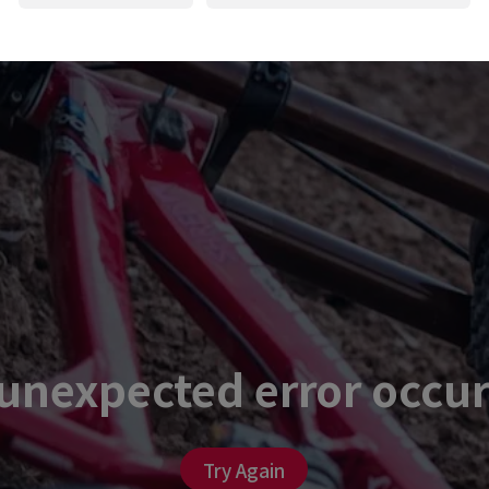
unexpected error occu
Try Again