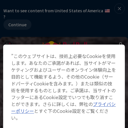
Want to see content from United States of America
?
Continue
”このウェブサイトは、技術上必要なCookieを使用
します。あなたのご承諾があれば、当サイトがマー
ケティングおよびユーザーのオンライン体験向上を
目的として機能するよう、その他のCookie（サー
ドパーティCookieを含みます。）または類似の技
術を使用するものとします。ご承諾は、当サイトの
フッターにあるCookie設定でいつでも取り消すこ
とができます。さらに詳しくは、弊社の
プライバシ
ーポリシー
とすぐ下のCookie設定をご覧くださ
い。