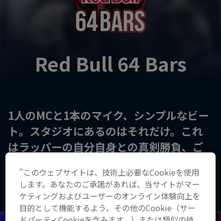
Red Bull 64 Bars
1人のMCと1本のマイク、シンプルなビー
ト。スタジオにあるのはそれだけ。これ
はラッパーの自分自身との真剣勝負、ご
まかし無用の64小節だ。
”このウェブサイトは、技術上必要なCookieを使用
します。あなたのご承諾があれば、当サイトがマー
ケティングおよびユーザーのオンライン体験向上を
Latest
目的として機能するよう、その他のCookie（サー
ドパーティCookieを含みます。）または類似の技