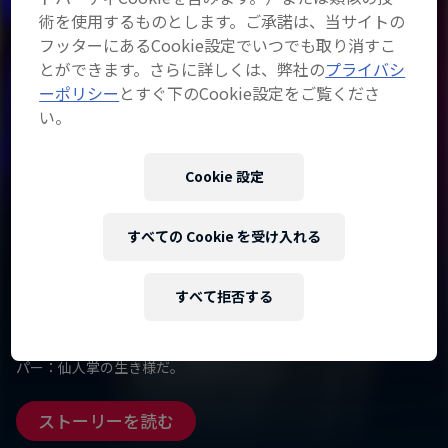
術を使用するものとします。ご承諾は、当サイトの
フッターにあるCookie設定でいつでも取り消すこ
とができます。さらに詳しくは、弊社の
プライバシ
ーポリシー
とすぐ下のCookie設定をご覧くださ
い。
ミュージック
仙人掌の"64Bars"—鏡
Cookie 設定
を見ろ ラッパーがいる
すべての Cookie を受け入れる
悲しむよりも歌っている
すべて拒否する
シンプルなビートの上で64小節ものあいだスピットする
【Red Bull 64 Bars】。１人のMC、１本のマイク。ごまかしは無
用の真剣勝負。積み上がってゆくバースの奥に見えるのは、ラッ
パー：仙人掌の生き様だ。
ストーリーを読む