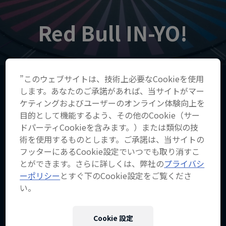
Red Bull IN-YO!
”このウェブサイトは、技術上必要なCookieを使用
します。あなたのご承諾があれば、当サイトがマー
ケティングおよびユーザーのオンライン体験向上を
目的として機能するよう、その他のCookie（サー
ヒップホップをベースに、様々なジャンルとの邂逅
ドパーティCookieを含みます。）または類似の技
により新しい音楽を作り出していく新シリーズ
術を使用するものとします。ご承諾は、当サイトの
「Red Bull IN-YO!」。
フッターにあるCookie設定でいつでも取り消すこ
とができます。さらに詳しくは、弊社の
プライバシ
第一回は、ヒップホップサイドからAwichと
ーポリシー
とすぐ下のCookie設定をご覧くださ
CHICO CARLITOが、対するロックサイドからは
い。
ONE OK ROCK、そしてPaleduskが肩を並べる。
Cookie 設定
ヒップホップとロック——互いに引き寄せ合う