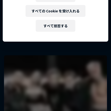
「韻」と「陽」。異なるジャンルが対立するのでは
すべての Cookie を受け入れる
なく、ぶつかり混ざり合うことで生まれる音楽のか
たちがここにある。
すべて拒否する