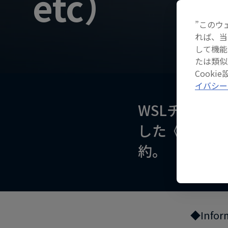
etc）
”このウ
れば、当
して機能
たは類似
Cook
イバシー
WSLチャン
した《ミック
約。
◆Infor