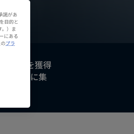
承諾があ
を目的と
す。）ま
ーにある
社の
プラ
タイトルを獲得
向をココに集