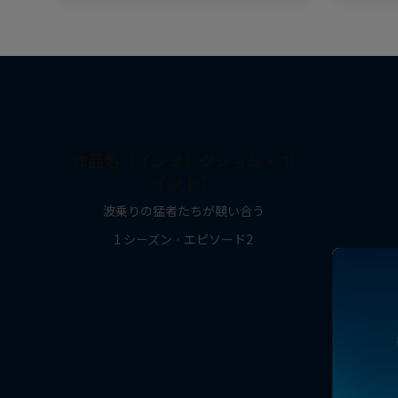
作品名【インフレクション・ポ
イント】
波乗りの猛者たちが競い合う
1 シーズン · エピソード2