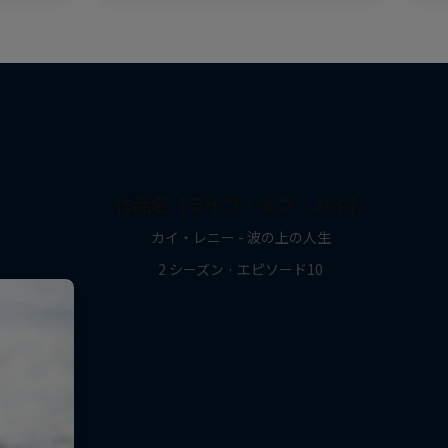
作品名【ライフ・オブ・カイ】
カイ・レニー - 波の上の人生
2 シーズン · エピソード10