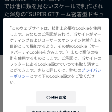
では他に類を見ないスケールで制作され
た渾身の“SUPER GTチーム密着型ドキュ
メンタリー”。TEAM Red Bull MUGENの
”このウェブサイトは、技術上必要なCookieを使用
激闘の裏側に生々しく迫る全５エピソー
します。あなたのご承諾があれば、当サイトがマー
ドが公開中！
ケティングおよびユーザーのオンライン体験向上を
目的として機能するよう、その他のCookie（サー
ドパーティCookieを含みます。）または類似の技
術を使用するものとします。ご承諾は、当サイトの
フッターにあるCookie設定でいつでも取り消すこ
とができます。さらに詳しくは、弊社の
プライバシ
ーポリシー
とすぐ下のCookie設定をご覧くださ
い。
パートナー
Cookie 設定
すべての Cookie を受け入れる