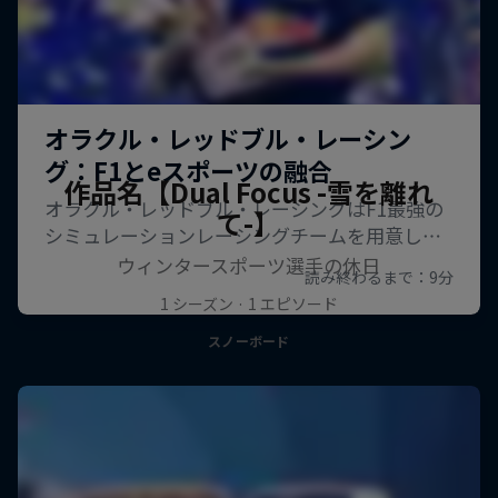
作品名【Dual Focus -雪を離れ
て-】
ウィンタースポーツ選手の休日
1 シーズン · 1 エピソード
スノーボード