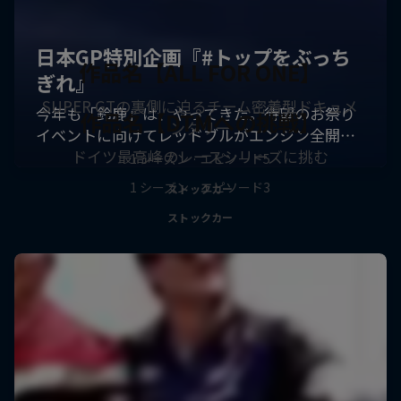
作品名【ALL FOR ONE】
SUPER GTの裏側に迫るチーム密着型ドキュメ
作品名【DTMへの挑戦】
ンタリー
ドイツ最高峰のレースシリーズに挑む
1 シーズン · エピソード5
1 シーズン · エピソード3
ストックカー
ストックカー