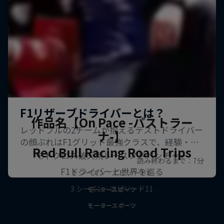
作品名【On Pace -パストラー
ナ-】
Red Bull Racing Road Trips
モトクロス破天荒レースアドベンチャー
F1ドライバーと世界を巡る
1 シーズン · エピソード6
3 シーズン · エピソード11
モータースポーツ
モータースポーツ