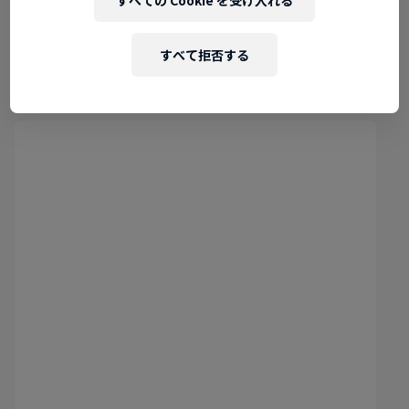
【SUPER GTをより深く】関連
すべて拒否する
コンテンツはこちら >>