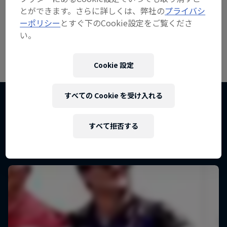
とができます。さらに詳しくは、弊社の
プライバシ
ーポリシー
とすぐ下のCookie設定をご覧くださ
い。
Cookie 設定
すべての Cookie を受け入れる
Open Doors -新章始動-
こちらもチェック！
すべて拒否する
スクーデリア・アルファタウリ・ホンダの戦い
が幕を開ける