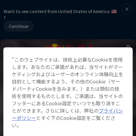
Want to see content from United States of America
?
Continue
”このウェブサイトは、技術上必要なCookieを使用
します。あなたのご承諾があれば、当サイトがマー
ケティングおよびユーザーのオンライン体験向上を
目的として機能するよう、その他のCookie（サー
ドパーティCookieを含みます。）または類似の技
術を使用するものとします。ご承諾は、当サイトの
フッターにあるCookie設定でいつでも取り消すこ
とができます。さらに詳しくは、弊社の
プライバシ
ーポリシー
とすぐ下のCookie設定をご覧くださ
い。