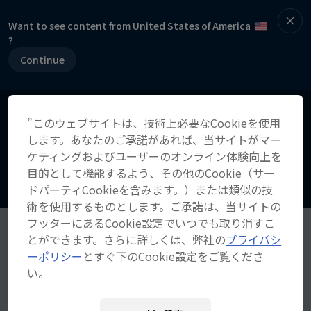
Want to see content from United States of America
?
Continue
”このウェブサイトは、技術上必要なCookieを使用
します。あなたのご承諾があれば、当サイトがマー
ケティングおよびユーザーのオンライン体験向上を
目的として機能するよう、その他のCookie（サー
ドパーティCookieを含みます。）または類似の技
術を使用するものとします。ご承諾は、当サイトの
フッターにあるCookie設定でいつでも取り消すこ
とができます。さらに詳しくは、弊社の
プライバシ
ーポリシー
とすぐ下のCookie設定をご覧くださ
い。