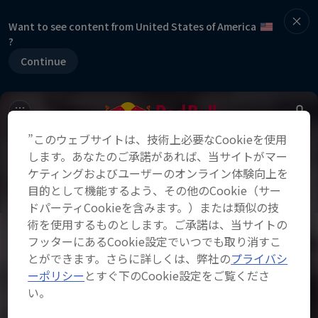
Want to see content from United States of America
?
Continue
”このウェブサイトは、技術上必要なCookieを使用
します。あなたのご承諾があれば、当サイトがマー
ケティングおよびユーザーのオンライン体験向上を
目的として機能するよう、その他のCookie（サー
ドパーティCookieを含みます。）または類似の技
術を使用するものとします。ご承諾は、当サイトの
フッターにあるCookie設定でいつでも取り消すこ
とができます。さらに詳しくは、弊社の
プライバシ
ーポリシー
とすぐ下のCookie設定をご覧くださ
い。