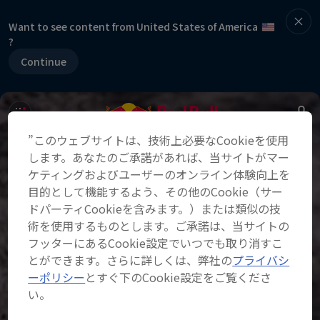
Want to see content from United States of America
?
Continue
”このウェブサイトは、技術上必要なCookieを使用
します。あなたのご承諾があれば、当サイトがマー
ケティングおよびユーザーのオンライン体験向上を
目的として機能するよう、その他のCookie（サー
ドパーティCookieを含みます。）または類似の技
術を使用するものとします。ご承諾は、当サイトの
フッターにあるCookie設定でいつでも取り消すこ
とができます。さらに詳しくは、弊社の
プライバシ
ーポリシー
とすぐ下のCookie設定をご覧くださ
い。