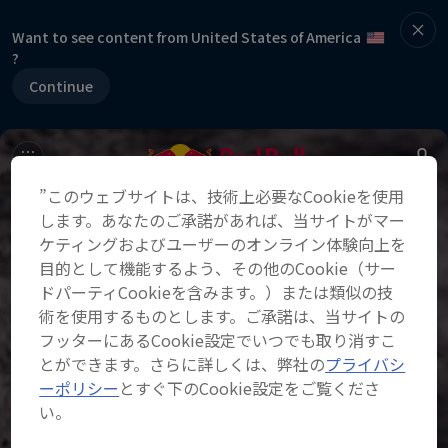
Want to see content from United States of America
?
Continue
”このウェブサイトは、技術上必要なCookieを使用
します。あなたのご承諾があれば、当サイトがマー
ケティングおよびユーザーのオンライン体験向上を
目的として機能するよう、その他のCookie（サー
ドパーティCookieを含みます。）または類似の技
術を使用するものとします。ご承諾は、当サイトの
フッターにあるCookie設定でいつでも取り消すこ
とができます。さらに詳しくは、弊社の
プライバシ
ーポリシー
とすぐ下のCookie設定をご覧くださ
い。