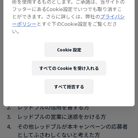
術を使用するものとします。ご承諾は、当サイトの
作に関与するすべての企業、専門職顧問、第三者サ
フッターにあるCookie設定でいつでも取り消すこ
ービスプロバイダー、本キャンペーンに関与する広
とができます。さらに詳しくは、弊社の
プライバシ
告及びプロモーション代理店それぞれの取締役、役
ーポリシー
とすぐ下のCookie設定をご覧くださ
員、社員、並びにその者らの直近の親族及び同一所
い。
帯で生活する方(法的に親族関係にあるかどうかを
問いません。)でないこと
Cookie 設定
iii. 自然人かつ非事業者であること
すべての Cookie を受け入れる
iv. 以下のいずれかに該当する方は本キャンペーンへ
の応募資格がありません
すべて拒否する
本規約に違反している方
レッドブルの信用を害する方
レッドブルの営業に迷惑をかける方
その他レッドブルが本キャンペーンの応募者
としてふさわしくないと考えた方