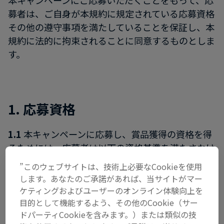
本キャンペーンにご応募いただくことをもって、応
募者は、ご自身が本規約に規定されている応募資格
その他の遵守事項を満たしていることを保証し、本
規約に法的に拘束されることに同意するものとしま
す。
1. 応募資格
1.1
本キャンペーンに応募し、賞品獲得の資格を得
るためには、応募者は以下の資格基準を満たさなけ
ればなりません。
”このウェブサイトは、技術上必要なCookieを使用
します。あなたのご承諾があれば、当サイトがマー
i. 日本国内に居住する16歳以上の方
ケティングおよびユーザーのオンライン体験向上を
目的として機能するよう、その他のCookie（サー
ii. レッドブル、その親会社、及びその各自の関連会
ドパーティCookieを含みます。）または類似の技
社、子会社、代理店、本キャンペーンの開発又は制