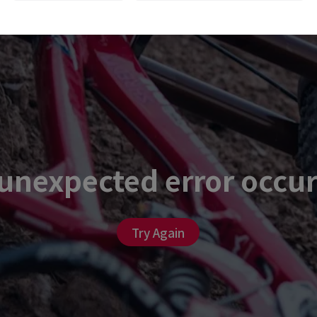
unexpected error occu
Try Again