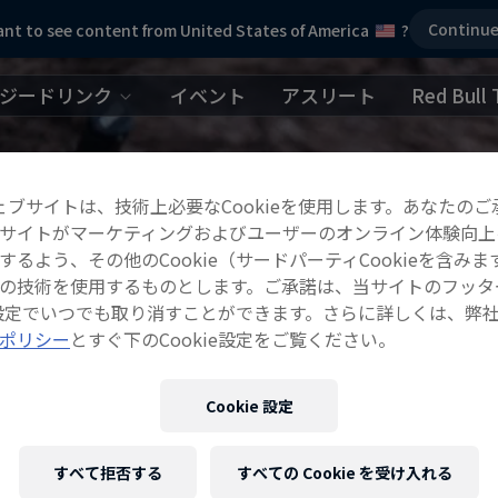
Continu
nt to see content from United States of America
?
ジードリンク
イベント
アスリート
Red Bull 
ェブサイトは、技術上必要なCookieを使用します。あなたのご
サイトがマーケティングおよびユーザーのオンライン体験向上
するよう、その他のCookie（サードパーティCookieを含みま
の技術を使用するものとします。ご承諾は、当サイトのフッタ
ie設定でいつでも取り消すことができます。さらに詳しくは、弊
ポリシー
とすぐ下のCookie設定をご覧ください。
Cookie 設定
すべて拒否する
すべての Cookie を受け入れる