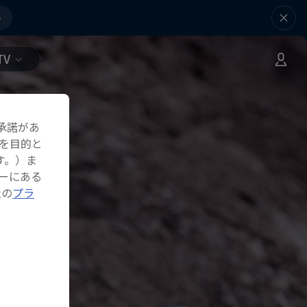
e
TV
承諾があ
を目的と
す。）ま
ーにある
社の
プラ