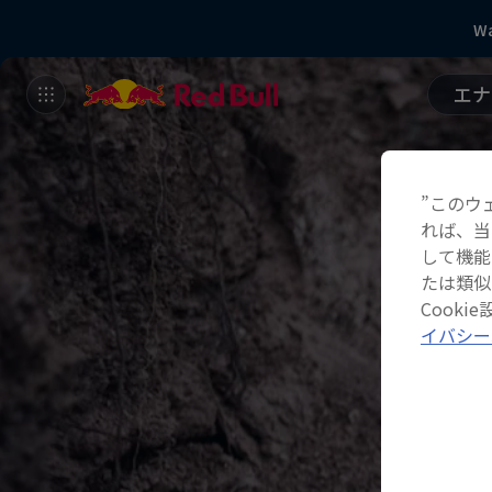
Wa
エナ
”このウ
れば、当
して機能
たは類似
Cook
イバシー