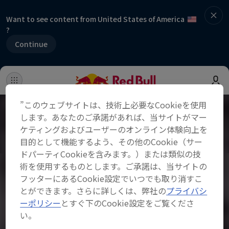
Want to see content from United States of America
?
Continue
”このウェブサイトは、技術上必要なCookieを使用
します。あなたのご承諾があれば、当サイトがマー
ケティングおよびユーザーのオンライン体験向上を
目的として機能するよう、その他のCookie（サー
ドパーティCookieを含みます。）または類似の技
術を使用するものとします。ご承諾は、当サイトの
フッターにあるCookie設定でいつでも取り消すこ
とができます。さらに詳しくは、弊社の
プライバシ
ーポリシー
とすぐ下のCookie設定をご覧くださ
い。