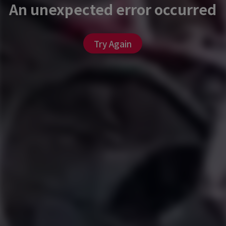
An unexpected error occurred
Try Again