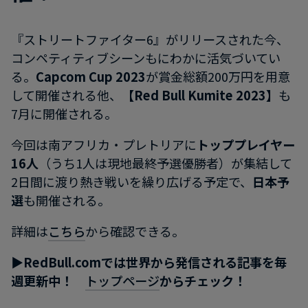
『ストリートファイター6』がリリースされた今、
コンペティティブシーンもにわかに活気づいてい
る。
Capcom Cup 2023
が賞金総額200万円を用意
して開催される他、
【Red Bull Kumite 2023】
も
7月に開催される。
今回は南アフリカ・プレトリアに
トッププレイヤー
16人
（うち1人は現地最終予選優勝者）が集結して
2日間に渡り熱き戦いを繰り広げる予定で、
日本予
選
も開催される。
詳細は
こちら
から確認できる。
▶︎RedBull.comでは世界から発信される記事を毎
週更新中！
トップページ
からチェック！