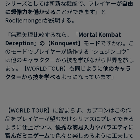
シリーズとしては斬新な機能で、プレイヤーが
自由
に想像力を働かせる
ことができます」と
Rooflemongerが説明する。
「無理矢理比較するなら、
『Mortal Kombat
Deception』の【Konquest】モード
ですかね。こ
のモードでプレイヤーが操作する “シュジンコウ”
は他のキャラクターから技を学びながら世界を旅し
ます。【WORLD TOUR】も同じように
他のキャラ
クターから技を学べる
ようになっています」
【WORLD TOUR】に留まらず、カプコンはこの作
品をプレイヤーが望むだけシリアスにプレイできる
ように仕上げつつ、
優秀な簡易入力
や
バラエティに
富んだミニゲーム
で色々と楽しめるように工夫して