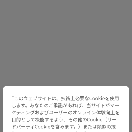
ガチくん（金森 識裕）
Gachikun prepares for battle once again
© Stephanie Lindgren / Red Bull Content Pool
”このウェブサイトは、技術上必要なCookieを使用
します。あなたのご承諾があれば、当サイトがマー
ケティングおよびユーザーのオンライン体験向上を
目的として機能するよう、その他のCookie（サー
ドパーティCookieを含みます。）または類似の技